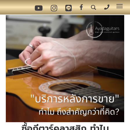
Tog
nav
ซื้อกีตาร์คลาสสิก ทำไม