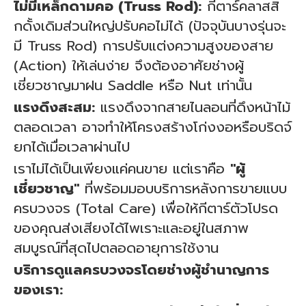
ไม่มีเหล็กดามคอ (Truss Rod):
กีตาร์คลาสสิ
กดั้งเดิมส่วนใหญ่ปรับคอไม่ได้ (ปัจจุบันบางรุ่นจะ
มี Truss Rod) การปรับแต่งความสูงของสาย
(Action) ให้เล่นง่าย จึงต้องอาศัยช่างผู้
เชี่ยวชาญมาฝน Saddle หรือ Nut เท่านั้น
แรงดึงสะสม:
แรงดึงจากสายไนลอนที่ดึงหน้าไม้
ตลอดเวลา อาจทำให้โครงสร้างโก่งงอหรือบริดจ์
ยกได้เมื่อเวลาผ่านไป
เราไม่ได้เป็นเพียงแค่คนขาย แต่เราคือ
"ผู้
เชี่ยวชาญ"
ที่พร้อมมอบบริการหลังการขายแบบ
ครบวงจร (Total Care) เพื่อให้กีตาร์ตัวโปรด
ของคุณส่งเสียงได้ไพเราะและอยู่ในสภาพ
สมบูรณ์ที่สุดไปตลอดอายุการใช้งาน
บริการดูแลครบวงจรโดยช่างผู้ชำนาญการ
ของเรา: