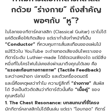
กด้วย “ร่างกาย” ถึงสำคัญ
พอๆกับ “หู”?
ในโลกของกีตาร์คลาสสิก (Classical Guitar) เราไม่ได้
แค่ดีดเพื่อให้เกิดเสียง แต่เรากำลังทำหน้าที่เป็น
“Conductor”
ที่ควบคุมการสั่นสะเทือนของแผ่นไม้
แม้รีวิวใน YouTube จะถ่ายทอดเสียงอันไพเราะของ
กีตาร์ระดับ Luthier-made ได้ชัดเจนเพียงใด แต่มีสิ่ง
หนึ่งที่ไมโครโฟนไม่เคยส่งผ่านมาถึงคุณได้เลย คือ
“แรงสะท้อนทางกายภาพ” (Tactile Feedback)
ระหว่างหน้าอก ปลายนิ้ว และตัวเครื่องดนตรี
และนี่คือเหตุผลว่าทำไม ความรู้สึกที่
“ร่างกาย”
สัมผัส
ได้ จึงเป็นตัวตัดสินว่ากีตาร์ตัวนั้นคือ
“เนื้อคู่”
ของ
คุณหรือไม่
1. The Chest Resonance: บทสนทนาที่ซี่โครง
นักกีตาร์คลาสสิกไม่ได้ยืนเล่น แต่เรา “โอบกอด” กีตาร์