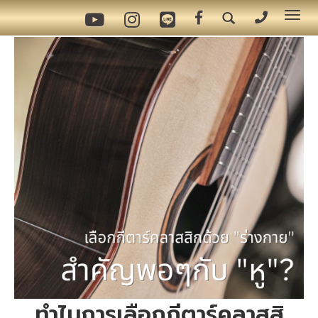
Tog
nav
ทำไมการเลือกกีตาร์คลาสสิ