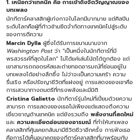
1. เหนือกว่าเทคนิค คือ การเข้าถึงจิตวิญญาณของ
บทเพลง
นักกีตาร์คลาสสิกผู้เก่งกาจในโลกมีมากมาย แต่ศิลปิน
ระดับโลกคือผู้ที่ก้าวข้ามขีดจำกัดทางเทคนิคไปสู่ระดับ
ของการตีความ
Marcin Dylla
ผู้ซึ่งได้รับการขนานนามจาก
Washington Post
ว่า “เป็นหนึ่งในนักกีตาร์ที่มี
พรสวรรค์ที่สุดในโลก” ไม่ได้แค่เล่นโน้ตได้ถูกต้อง แต่
เขาสามารถถอดรหัสและถ่ายทอดอารมณ์ที่ซ่อนอยู่ใน
บทเพลงได้อย่างลึกซึ้ง ไม่ว่าจะเป็นความเศร้า ความ
รื่นเริง หรือปรัชญาชีวิตที่แฝงอยู่ การแสดงของเขาคือ
การเสวนาทางดนตรีที่ทรงพลังและมีมิติ
Cristina Galietto
นักกีตาร์รุ่นใหม่ที่เปี่ยมด้วยความ
สามารถ การแสดงของเธอไม่เพียงแต่แสดงถึงความ
เชี่ยวชาญด้านเทคนิค แต่ยังรวมถึง
พลังงานที่สดใหม่
และ
ความละเอียดอ่อนของอารมณ์
ที่ทำให้บทเพลง
คลาสสิกที่คุ้นเคยกลับมามีชีวิตชีวาอีกครั้ง การฟังเธอ
คือการได้เห็นอนาคตของกีตาร์คลาสสิกที่มาพร้อมกับ