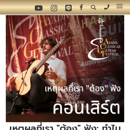
Tog
nav
เหตุผลที่เรา "ต้อง" ฟัง: ทำไม