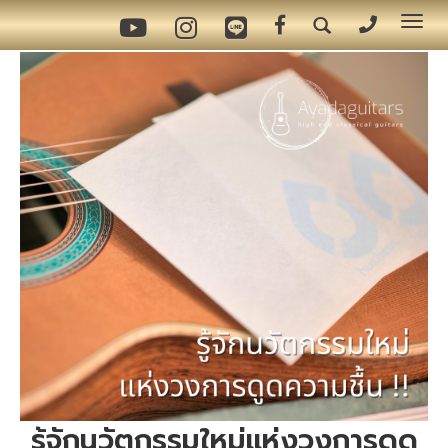
Tog
nav
รู้จักนวัตกรรมใหม่แห่งวงการดูด