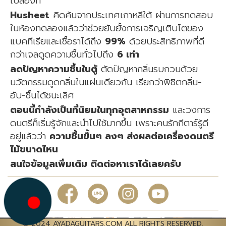
เปลืองที่
Husheet
คิดค้นจากประเทศเกาหลีใต้ ผ่านการทดสอบ
ในห้องทดลองแล้วว่าช่วยยับยั้งการเจริญเติบโตของ
แบคทีเรียและเชื้อราได้ถึง
99%
ด้วยประสิทธิภาพที่ดี
กว่าเจลดูดความชื้นทั่วไปถึง
6 เท่า
ลดปัญหาความชื้นในตู้
ตัดปัญหากลิ่นรบกวนด้วย
นวัตกรรมดูดกลิ่นในแผ่นเดียวกัน เรียกว่าพิชิตกลิ่น-
อับ-ชื้นได้ชนะเลิศ
ตอนนี้กำลังเป็นที่นิยมในทุกอุตสาหกรรม
และวงการ
ดนตรีก็เริ่มรู้จักและนำไปใช้มากขึ้น เพราะคนรักกีตาร์รู้ดี
อยู่แล้วว่า
ความชื้นขึ้นๆ ลงๆ ส่งผลต่อเครื่องดนตรี
ไม้ขนาดไหน
สนใจข้อมูลเพิ่มเติม ติดต่อหาเราได้เลยครับ
© 2024 AYADAGUITARS.COM ALL RIGHTS RESERVED.