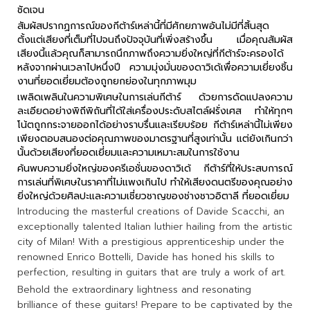
ชัดเจน
สัมผัสปรากฏการณ์ของกีต้าร์เหล่านี้ที่มีศักยภาพอันไม่มีที่สิ้นสุด
ตั้งแต่เสียงที่เต็มที่ไปจนถึงปัจจุบันที่เพิ่งสร้างขึ้น เมื่อคุณสัมผัส
เสียงนี้แล้วคุณก็สามารถนึกภาพถึงความยิ่งใหญ่ที่กีต้าร์จะครองได้
หลังจากผ่านเวลาไปหนึ่งปี ความมุ่งมั่นของดาวิเด้เพื่อความเยี่ยงชิ้น
งานที่ยอดเยี่ยมต้องถูกยกย่องในทุกภาพมุม
เพลิดเพลินในความพิเศษในการเล่นกีต้าร์ ด้วยการดัดแปลงความ
ละเอียดอย่างพิถีพิถันที่ได้ใส่เครื่องประดับสไตล์ฝรั่งเศส ทำให้ทุกๆ
โน้ตถูกกระจายออกได้อย่างราบรื่นและเรียบร้อย กีต้าร์เหล่านี้ไม่เพียง
เพียงตอบสนองต่อคุณภาพของมาตรฐานที่สูงเท่านั้น แต่ยังเกินกว่า
นั้นด้วยเสียงที่ยอดเยี่ยมและความเหมาะสมในการใช้งาน
ค้นพบความยิ่งใหญ่ของครีเอชั่นของดาวิเด้ กีต้าร์ที่ให้ประสบการณ์
การเล่นที่พิเศษในราคาที่ไม่แพงเกินไป ทำให้เสียงดนตรีของคุณอย่าง
ยิ่งใหญ่ด้วยศิลปะและความเชี่ยวชาญของช่างชาวอิตาลี ที่ยอดเยี่ยม
Introducing the masterful creations of Davide Scacchi, an
exceptionally talented Italian luthier hailing from the artistic
city of Milan! With a prestigious apprenticeship under the
renowned Enrico Bottelli, Davide has honed his skills to
perfection, resulting in guitars that are truly a work of art.
Behold the extraordinary lightness and resonating
brilliance of these guitars! Prepare to be captivated by the