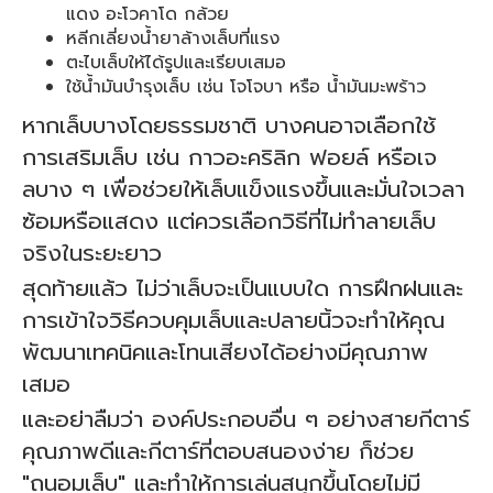
แดง อะโวคาโด กล้วย
หลีกเลี่ยงน้ำยาล้างเล็บที่แรง
ตะไบเล็บให้ได้รูปและเรียบเสมอ
ใช้น้ำมันบำรุงเล็บ เช่น โจโจบา หรือ น้ำมันมะพร้าว
หากเล็บบางโดยธรรมชาติ บางคนอาจเลือกใช้
การเสริมเล็บ เช่น กาวอะคริลิก ฟอยล์ หรือเจ
ลบาง ๆ เพื่อช่วยให้เล็บแข็งแรงขึ้นและมั่นใจเวลา
ซ้อมหรือแสดง แต่ควรเลือกวิธีที่ไม่ทำลายเล็บ
จริงในระยะยาว
สุดท้ายแล้ว ไม่ว่าเล็บจะเป็นแบบใด การฝึกฝนและ
การเข้าใจวิธีควบคุมเล็บและปลายนิ้วจะทำให้คุณ
พัฒนาเทคนิคและโทนเสียงได้อย่างมีคุณภาพ
เสมอ
และอย่าลืมว่า องค์ประกอบอื่น ๆ อย่างสายกีตาร์
คุณภาพดีและกีตาร์ที่ตอบสนองง่าย ก็ช่วย
"ถนอมเล็บ" และทำให้การเล่นสนุกขึ้นโดยไม่มี