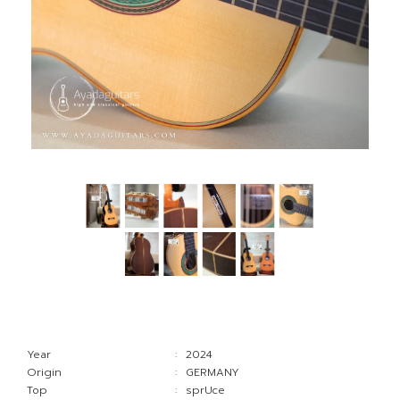
Year
: 2024
Origin
: GERMANY
Top
: sprUce