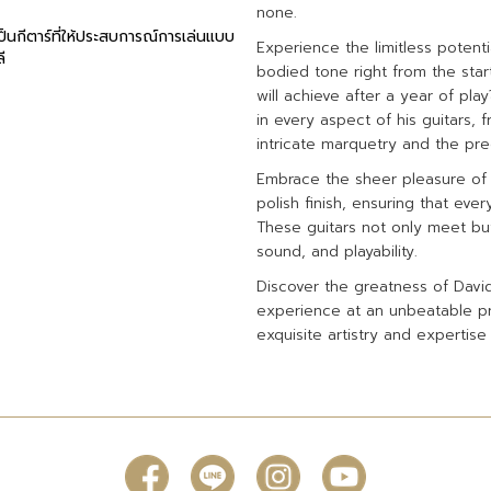
none.
ป็นกีตาร์ที่ให้ประสบการณ์การเล่นแบบ
Experience the limitless potentia
ี
bodied tone right from the sta
will achieve after a year of pl
in every aspect of his guitars,
intricate marquetry and the pre
Embrace the sheer pleasure of 
polish finish, ensuring that ever
These guitars not only meet but
sound, and playability.
Discover the greatness of David
experience at an unbeatable pri
exquisite artistry and expertise 