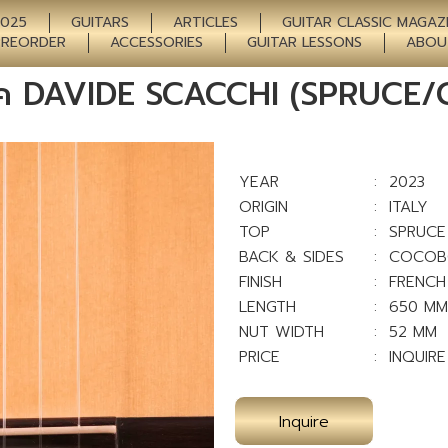
2025
GUITARS
ARTICLES
GUITAR CLASSIC MAGAZ
PREORDER
ACCESSORIES
GUITAR LESSONS
ABOU
สิค DAVIDE SCACCHI (SPRUC
YEAR
: 2023
ORIGIN
: ITALY
TOP
: SPRUCE
BACK & SIDES
: COCO
FINISH
: FRENCH
LENGTH
: 650 MM
NUT WIDTH
: 52 MM
PRICE
: INQUIRE
Inquire