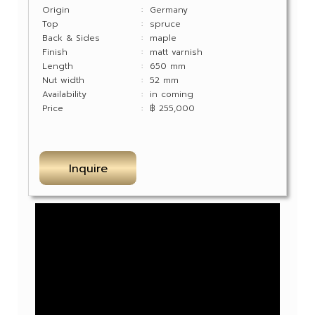
Origin
: Germany
Top
: spruce
Back & Sides
: maple
Finish
: matt varnish
Length
: 650 mm
Nut width
: 52 mm
Availability
: in coming
Price
: ฿ 255,000
Inquire