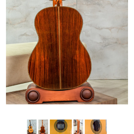
Year
: 2013
Origin
: JaPAN
Top
: SPRUCE
Back & sides
: INDIAN rosewood
Finish
: Cashew nuts
Length
: 650 mm
Nut width
: 52 mm