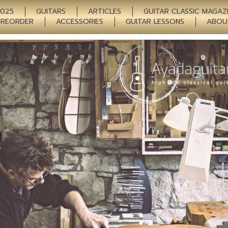
2025
GUITARS
ARTICLES
GUITAR CLASSIC MAGAZ
PREORDER
ACCESSORIES
GUITAR LESSONS
ABOU