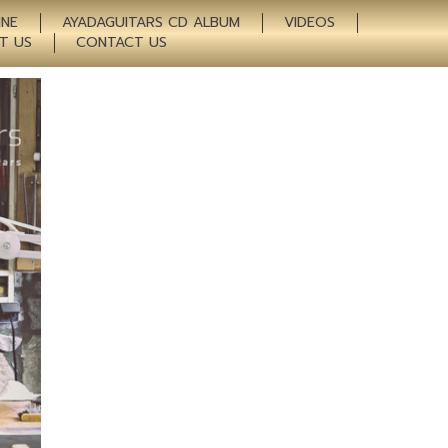
INE
AYADAGUITARS CD ALBUM
VIDEOS
T US
CONTACT US