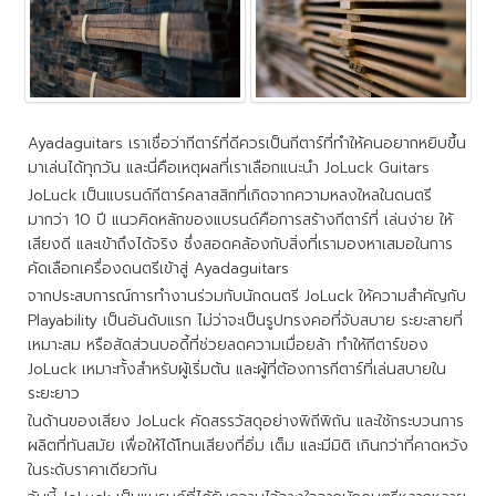
Ayadaguitars เราเชื่อว่ากีตาร์ที่ดีควรเป็นกีตาร์ที่ทำให้คนอยากหยิบขึ้น
มาเล่นได้ทุกวัน และนี่คือเหตุผลที่เราเลือกแนะนำ JoLuck Guitars
JoLuck เป็นแบรนด์กีตาร์คลาสสิกที่เกิดจากความหลงใหลในดนตรี
มากว่า 10 ปี แนวคิดหลักของแบรนด์คือการสร้างกีตาร์ที่ เล่นง่าย ให้
เสียงดี และเข้าถึงได้จริง ซึ่งสอดคล้องกับสิ่งที่เรามองหาเสมอในการ
คัดเลือกเครื่องดนตรีเข้าสู่ Ayadaguitars
จากประสบการณ์การทำงานร่วมกับนักดนตรี JoLuck ให้ความสำคัญกับ
Playability เป็นอันดับแรก ไม่ว่าจะเป็นรูปทรงคอที่จับสบาย ระยะสายที่
เหมาะสม หรือสัดส่วนบอดี้ที่ช่วยลดความเมื่อยล้า ทำให้กีตาร์ของ
JoLuck เหมาะทั้งสำหรับผู้เริ่มต้น และผู้ที่ต้องการกีตาร์ที่เล่นสบายใน
ระยะยาว
ในด้านของเสียง JoLuck คัดสรรวัสดุอย่างพิถีพิถัน และใช้กระบวนการ
ผลิตที่ทันสมัย เพื่อให้ได้โทนเสียงที่อิ่ม เต็ม และมีมิติ เกินกว่าที่คาดหวัง
ในระดับราคาเดียวกัน