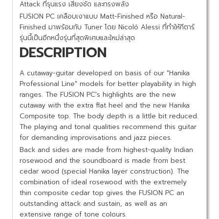
Attack ที่รุนแรง เสียงชัด และทรงพลัง
FUSION PC
เคลือบเงาแบบ Matt-Finished หรือ Natural-
Finished มาพร้อมกับ Tuner โดย Nicoló Alessi ที่ทำให้กีตาร์
รุ่นนี้เป็นอีกหนึ่งรุ่นที่สุดพิเศษและใหม่ล่าสุด
DESCRIPTION
A cutaway-guitar developed on basis of our "Hanika
Professional Line" models for better playability in high
ranges. The FUSION PC's highlights are the new
cutaway with the extra flat heel and the new Hanika
Composite top. The body depth is a little bit reduced.
The playing and tonal qualities recommend this guitar
for demanding improvisations and jazz pieces.
Back and sides are made from highest-quality Indian
rosewood and the soundboard is made from best
cedar wood (special Hanika layer construction). The
combination of ideal rosewood with the extremely
thin composite cedar top gives the FUSION PC an
outstanding attack and sustain, as well as an
extensive range of tone colours.