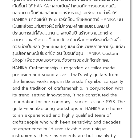
เกิดขึ้นทำให้ HANIKA กลายเป็นผู้กำหนดทิศทางของยุคสมัย
ตลอดมา เป็นหัวใจหลักในการสร้างรากฐานแห่งความสำเร็จให้
HANIKA มาตั้งแต่ปี 1953 เวิร์กช็อปที่ใช้ผลิตกีตาร์ HANIKA นั้น
เป็นแหล่งรวมทีมช่างฝีมือที่มีความหลักแหลมเฉียบคม มี
ประสบการณ์ที่สั่งสมมานานหลายสิบปี สร้างความแตกต่าง
สวยงาม และมีความเป็นเอกลักษณ์ เครื่องดนตรีเหล่านี้สร้างขึ้น
ด้วยมือเป็นหลัก (Handmade) และมีจำหน่ายหลากหลายรุ่น แต่ละ
รุ่นมีเอกลักษณ์เสียงที่ชัดเจน ไปจนถึงรุ่น 'HANIKA Custom
Shop' เพื่อตอบสนองความต้องการของนักกีตาร์ทุกคน
HANIKA Craftsmanship is regarded as tailor-made
precision and sound as art. That's why guitars from
the famous workshops in Baiersdorf symbolize quality
and the tradition of craftsmanship. In conjunction with
its trend-setting innovations, it has constituted the
foundation for our company's success since 1953. The
guitar-manufacturing workshops at HANIKA are home
to an experienced and highly qualified team of
craftspeople who with keen sensitivity and decades
of experience build unmistakable and unique
instruments. These instruments are built mainly by