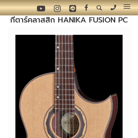
Tog
nav
กีตาร์คลาสสิก HANIKA FUSION PC