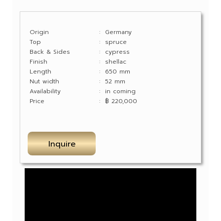
Origin
: Germany
Top
: spruce
Back & Sides
: cypress
Finish
: shellac
Length
: 650 mm
Nut width
: 52 mm
Availability
: in coming
Price
: ฿ 220,000
Inquire