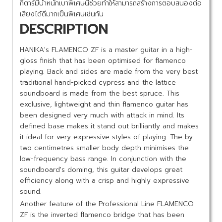
กีตาร์มีน้ำหนักเบาพิเศษนี้ช่วยทำให้สามารถสร้างการตอบสนองต่อ
เสียงได้ดีมากเป็นพิเศษเช่นกัน
DESCRIPTION
HANIKA's FLAMENCO ZF is a master guitar in a high-
gloss finish that has been optimised for flamenco
playing. Back and sides are made from the very best
traditional hand-picked cypress and the lattice
soundboard is made from the best spruce. This
exclusive, lightweight and thin flamenco guitar has
been designed very much with attack in mind. Its
defined base makes it stand out brilliantly and makes
it ideal for very expressive styles of playing. The by
two centimetres smaller body depth minimises the
low-frequency bass range. In conjunction with the
soundboard's doming, this guitar develops great
efficiency along with a crisp and highly expressive
sound.
Another feature of the Professional Line FLAMENCO
ZF is the inverted flamenco bridge that has been