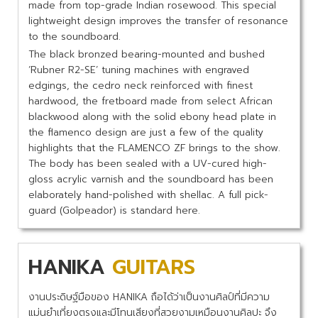
made from top-grade Indian rosewood. This special
lightweight design improves the transfer of resonance
to the soundboard.
The black bronzed bearing-mounted and bushed
‘Rubner R2-SE’ tuning machines with engraved
edgings, the cedro neck reinforced with finest
hardwood, the fretboard made from select African
blackwood along with the solid ebony head plate in
the flamenco design are just a few of the quality
highlights that the FLAMENCO ZF brings to the show.
The body has been sealed with a UV-cured high-
gloss acrylic varnish and the soundboard has been
elaborately hand-polished with shellac. A full pick-
guard (Golpeador) is standard here.
HANIKA
GUITARS
งานประดิษฐ์มือของ HANIKA ถือได้ว่าเป็นงานศิลป์ที่มีความ
แม่นยำเที่ยงตรงและมีโทนเสียงที่สวยงามเหมือนงานศิลปะ จึง