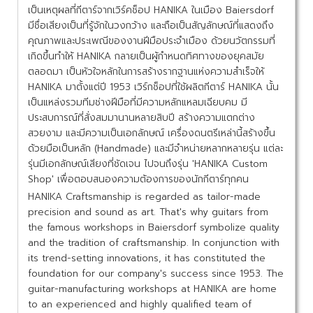
เป็นเหตุผลที่กีตาร์จากเวิร์คช็อป HANIKA ในเมือง Baiersdorf
มีชื่อเสียงเป็นที่รู้จักในวงกว้าง และถือเป็นสัญลักษณ์ที่แสดงถึง
คุณภาพและประเพณีของงานฝีมือประจำเมือง ด้วยนวัตกรรมที่
เกิดขึ้นทำให้ HANIKA กลายเป็นผู้กำหนดทิศทางของยุคสมัย
ตลอดมา เป็นหัวใจหลักในการสร้างรากฐานแห่งความสำเร็จให้
HANIKA มาตั้งแต่ปี 1953 เวิร์กช็อปที่ใช้ผลิตกีตาร์ HANIKA นั้น
เป็นแหล่งรวมทีมช่างฝีมือที่มีความหลักแหลมเฉียบคม มี
ประสบการณ์ที่สั่งสมมานานหลายสิบปี สร้างความแตกต่าง
สวยงาม และมีความเป็นเอกลักษณ์ เครื่องดนตรีเหล่านี้สร้างขึ้น
ด้วยมือเป็นหลัก (Handmade) และมีจำหน่ายหลากหลายรุ่น แต่ละ
รุ่นมีเอกลักษณ์เสียงที่ชัดเจน ไปจนถึงรุ่น 'HANIKA Custom
Shop' เพื่อตอบสนองความต้องการของนักกีตาร์ทุกคน
HANIKA Craftsmanship is regarded as tailor-made
precision and sound as art. That's why guitars from
the famous workshops in Baiersdorf symbolize quality
and the tradition of craftsmanship. In conjunction with
its trend-setting innovations, it has constituted the
foundation for our company's success since 1953. The
guitar-manufacturing workshops at HANIKA are home
to an experienced and highly qualified team of