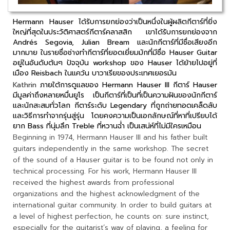
Hermann Hauser ได้รับการยกย่องว่าเป็นหนึ่งในผู้ผลิตกีตาร์ที่ยิ่ง
ใหญ่ที่สุดในประวัติศาสตร์กีตาร์คลาสสิก เขาได้รับการยกย่องจาก
Andrés Segovia, Julian Bream และนักกีตาร์ที่มีชื่อเสียงอีก
มากมาย ในรายชื่อช่างทำกีตาร์ที่ยอดเยี่ยมมักที่มีชื่อ Hauser Guitar
อยู่ในอันดับต้นๆ ปัจจุบัน workshop ของ Hauser ได้ย้ายไปอยู่ที่
เมือง Reisbach ในแคว้น บาวาเรียของประเทศเยอรมัน
Kathrin
ภายใต้การดูแลของ Hermann Hauser III กีตาร์ Hauser
มีมูลค่าถึงหลายหมื่นยูโร เป็นกีตาร์ที่เป็นที่เป็นความฝันของนักกีตาร์
และนักสะสมทั่วโลก กีตาร์ระดับ Legendary ที่ถูกถ่ายทอดเคล็ดลับ
และวิธีการทำจากรุ่นสู่รุ่น โดยคงความเป็นเอกลักษณ์ที่หาที่เปรียบได้
ยาก Bass ที่นุ่มลึก Treble ที่หวานฉ่ำ เป็นเสน่ห์ที่ไม่มีใครเหมือน
Beginning in 1974, Hermann Hauser III and his father built
guitars independently in the same workshop. The secret
of the sound of a Hauser guitar is to be found not only in
technical processing. For his work, Hermann Hauser III
received the highest awards from professional
organizations and the highest acknowledgment of the
international guitar community. In order to build guitars at
a level of highest perfection, he counts on: sure instinct,
especially for the guitarist´s way of playing, a feeling for